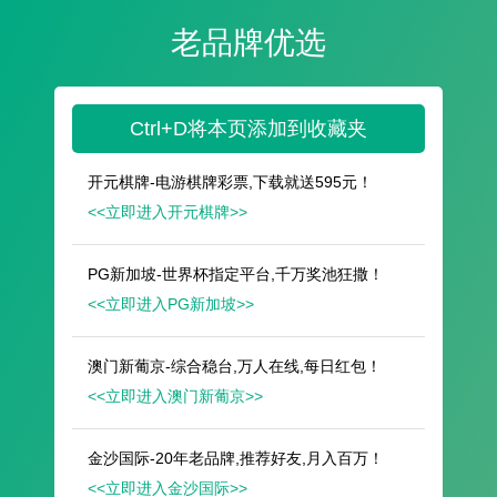
遥想公瑾当年，小乔初嫁了，雄姿英发。
羽扇纶巾，谈笑间，樯橹灰飞烟灭。
故国神游，多情应笑我，早生华发。
人生如梦，一尊还酹江月。